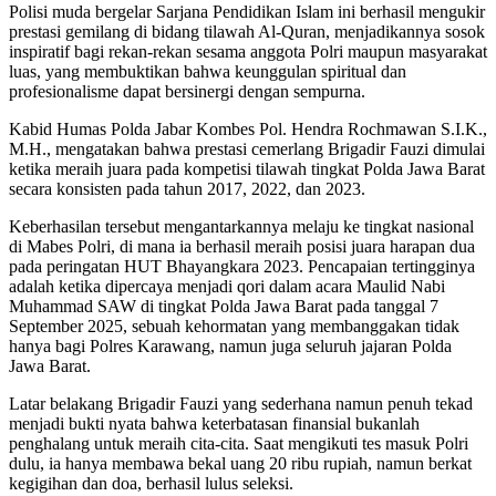
Polisi muda bergelar Sarjana Pendidikan Islam ini berhasil mengukir
prestasi gemilang di bidang tilawah Al-Quran, menjadikannya sosok
inspiratif bagi rekan-rekan sesama anggota Polri maupun masyarakat
luas, yang membuktikan bahwa keunggulan spiritual dan
profesionalisme dapat bersinergi dengan sempurna.
Kabid Humas Polda Jabar Kombes Pol. Hendra Rochmawan S.I.K.,
M.H., mengatakan bahwa prestasi cemerlang Brigadir Fauzi dimulai
ketika meraih juara pada kompetisi tilawah tingkat Polda Jawa Barat
secara konsisten pada tahun 2017, 2022, dan 2023.
Keberhasilan tersebut mengantarkannya melaju ke tingkat nasional
di Mabes Polri, di mana ia berhasil meraih posisi juara harapan dua
pada peringatan HUT Bhayangkara 2023. Pencapaian tertingginya
adalah ketika dipercaya menjadi qori dalam acara Maulid Nabi
Muhammad SAW di tingkat Polda Jawa Barat pada tanggal 7
September 2025, sebuah kehormatan yang membanggakan tidak
hanya bagi Polres Karawang, namun juga seluruh jajaran Polda
Jawa Barat.
Latar belakang Brigadir Fauzi yang sederhana namun penuh tekad
menjadi bukti nyata bahwa keterbatasan finansial bukanlah
penghalang untuk meraih cita-cita. Saat mengikuti tes masuk Polri
dulu, ia hanya membawa bekal uang 20 ribu rupiah, namun berkat
kegigihan dan doa, berhasil lulus seleksi.