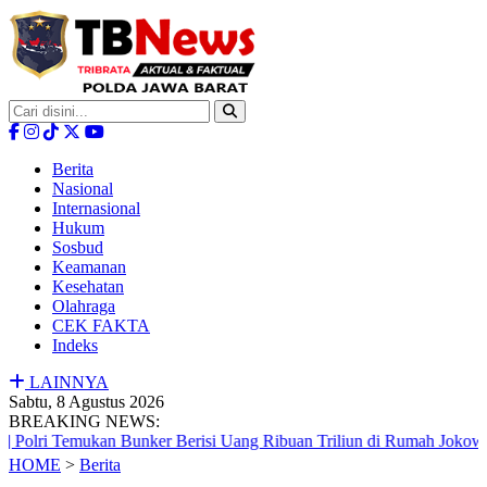
Berita
Nasional
Internasional
Hukum
Sosbud
Keamanan
Kesehatan
Olahraga
CEK FAKTA
Indeks
LAINNYA
Sabtu, 8 Agustus 2026
BREAKING NEWS:
n Bunker Berisi Uang Ribuan Triliun di Rumah Jokowi
|
Perkua
HOME
>
Berita