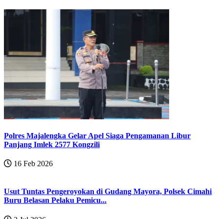
Polres Majalengka Gelar Apel Siaga Pengamanan Libur
Panjang Imlek 2577 Kongzili
16 Feb 2026
Usut Tuntas Pengeroyokan di Gudang Mayora, Polsek Cimahi
Buru Belasan Pelaku Pemicu...