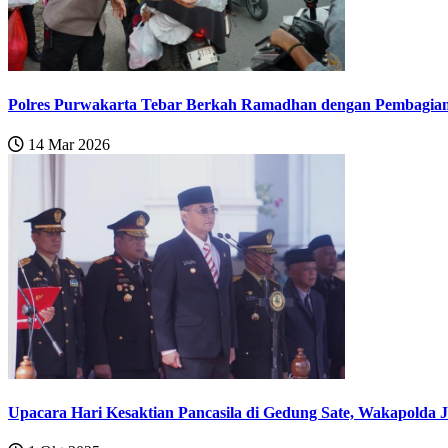
Polres Purwakarta Tebar Berkah Ramadhan dengan Pembagian Ta
14 Mar 2026
Upacara Hari Kesaktian Pancasila di Gedung Sate, Wakapolda J