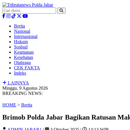
Berita
Nasional
Internasional
Hukum
Sosbud
Keamanan
Kesehatan
Olahraga
CEK FAKTA
Indeks
LAINNYA
Minggu, 9 Agustus 2026
BREAKING NEWS:
HOME
>
Berita
Brimob Polda Jabar Bagikan Ratusan Ma
ADMIN JABAR1
|
3 Oktober 2025
|
14:13 WIB