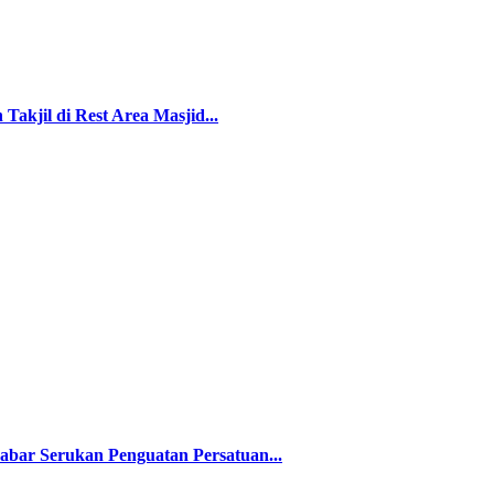
kjil di Rest Area Masjid...
abar Serukan Penguatan Persatuan...