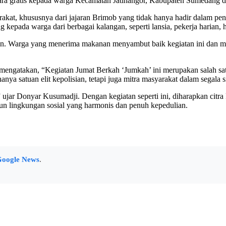
ra gratis kepada warga Kecamatan Jatinangor, Kabupaten Sumedang da
arakat, khususnya dari jajaran Brimob yang tidak hanya hadir dalam 
 kepada warga dari berbagai kalangan, seperti lansia, pekerja harian,
an. Warga yang menerima makanan menyambut baik kegiatan ini dan men
mengatakan, “Kegiatan Jumat Berkah ‘Jumkah’ ini merupakan salah sa
a satuan elit kepolisian, tetapi juga mitra masyarakat dalam segala
ar Donyar Kusumadji. Dengan kegiatan seperti ini, diharapkan citra 
un lingkungan sosial yang harmonis dan penuh kepedulian.
oogle News
.