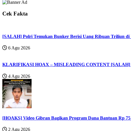
Cek Fakta
[SALAH] Polri Temukan Bunker Berisi Uang Ribuan Triliun 
6 Agu 2026
KLARIFIKASI HOAX – MISLEADING CONTENT [SALAH] Vak
4 Agu 2026
[HOAKS] Video Gibran Bagikan Program Dana Bantuan Rp 75
2 Agu 2026