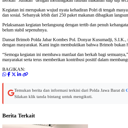
Berkah “Jumkah” dengan membagikan ratusan makanan siap saji seca
Kegiatan ini merupakan wujud nyata kehadiran Polri di tengah masy
dan sosial. Sebanyak lebih dari 250 paket makanan dibagikan langsung
Pelaksanaan kegiatan berlangsung dengan tertib dan penuh kehangat
belum stabil sepenuhnya.
Dansat Brimob Polda Jabar Kombes Pol. Donyar Kusumadji, S.I.K., 
dengan masyarakat. Kami ingin membuktikan bahwa Brimob bukan hany
“Semoga kegiatan ini membawa manfaat dan berkah bagi semuanya,” uj
masyarakat serta terus memberikan kontribusi positif dalam membang
BAGIKAN:
Temukan berita dan informasi terkini dari Polda Jawa Barat di
G
Silakan klik tanda bintang untuk mengikuti.
Berita Terkait