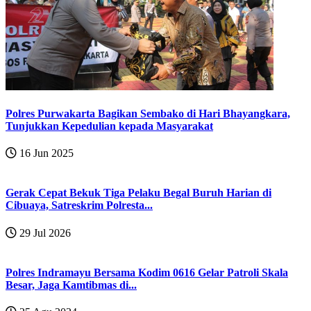
Polres Purwakarta Bagikan Sembako di Hari Bhayangkara,
Tunjukkan Kepedulian kepada Masyarakat
16 Jun 2025
Gerak Cepat Bekuk Tiga Pelaku Begal Buruh Harian di
Cibuaya, Satreskrim Polresta...
29 Jul 2026
Polres Indramayu Bersama Kodim 0616 Gelar Patroli Skala
Besar, Jaga Kamtibmas di...