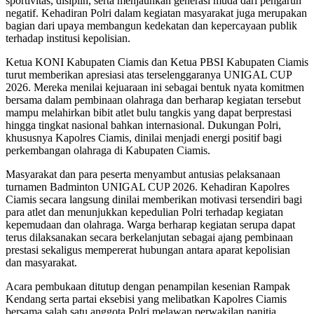
sportivitas, disiplin, serta menjauhkan generasi muda dari pengaruh
negatif. Kehadiran Polri dalam kegiatan masyarakat juga merupakan
bagian dari upaya membangun kedekatan dan kepercayaan publik
terhadap institusi kepolisian.
Ketua KONI Kabupaten Ciamis dan Ketua PBSI Kabupaten Ciamis
turut memberikan apresiasi atas terselenggaranya UNIGAL CUP
2026. Mereka menilai kejuaraan ini sebagai bentuk nyata komitmen
bersama dalam pembinaan olahraga dan berharap kegiatan tersebut
mampu melahirkan bibit atlet bulu tangkis yang dapat berprestasi
hingga tingkat nasional bahkan internasional. Dukungan Polri,
khususnya Kapolres Ciamis, dinilai menjadi energi positif bagi
perkembangan olahraga di Kabupaten Ciamis.
Masyarakat dan para peserta menyambut antusias pelaksanaan
turnamen Badminton UNIGAL CUP 2026. Kehadiran Kapolres
Ciamis secara langsung dinilai memberikan motivasi tersendiri bagi
para atlet dan menunjukkan kepedulian Polri terhadap kegiatan
kepemudaan dan olahraga. Warga berharap kegiatan serupa dapat
terus dilaksanakan secara berkelanjutan sebagai ajang pembinaan
prestasi sekaligus mempererat hubungan antara aparat kepolisian
dan masyarakat.
Acara pembukaan ditutup dengan penampilan kesenian Rampak
Kendang serta partai eksebisi yang melibatkan Kapolres Ciamis
bersama salah satu anggota Polri melawan perwakilan panitia.