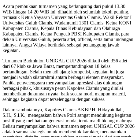
Acara pembukaan turnamen yang berlangsung dari pukul 13.30
WIB hingga 14.20 WIB ini, dihadiri oleh sejumlah tokoh penting,
termasuk Ketua Yayasan Universitas Galuh Ciamis, Wakil Rektor I
Universitas Galuh Ciamis, Wadanramil 1301 Ciamis, Ketua KONI
Kabupaten Ciamis, Kepala Dinas Kebudayaan dan Olahraga
Kabupaten Ciamis, Ketua Pengcab PBSI Kabupaten Ciamis, para
dekan Universitas Galuh, peserta atlet, official, serta tamu undangan
lainnya. Angga Wijaya bertindak sebagai penanggung jawab
kegiatan.
Turnamen Badminton UNIGAL CUP 2026 diikuti oleh 356 atlet
dari 67 klub se-Jawa Barat, mempertandingkan 18 kelas
pertandingan. Selain menjadi ajang kompetisi, kegiatan ini juga
menjadi wadah silaturahmi antara berbagai elemen masyarakat.
Panitia penyelenggara menyampaikan apresiasi atas dukungan
berbagai pihak, khususnya peran Kapolres Ciamis yang dinilai
memberikan dukungan nyata, baik secara moril maupun materil,
sehingga kegiatan dapat terselenggara dengan sukses.
Dalam sambutannya, Kapolres Ciamis AKBP H. Hidayatullah,
S.H., S.I.K., menegaskan bahwa Polri sangat mendukung kegiatan
positif yang melibatkan generasi muda, terutama di bidang olahraga.
Beliau menyampaikan bahwa turnamen seperti UNIGAL CUP 2026
adalah sarana strategis untuk membentuk karakter, menanamkan