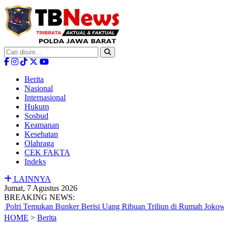
Berita
Nasional
Internasional
Hukum
Sosbud
Keamanan
Kesehatan
Olahraga
CEK FAKTA
Indeks
LAINNYA
Jumat, 7 Agustus 2026
BREAKING NEWS:
ukan Bunker Berisi Uang Ribuan Triliun di Rumah Jokowi
|
Per
HOME
>
Berita