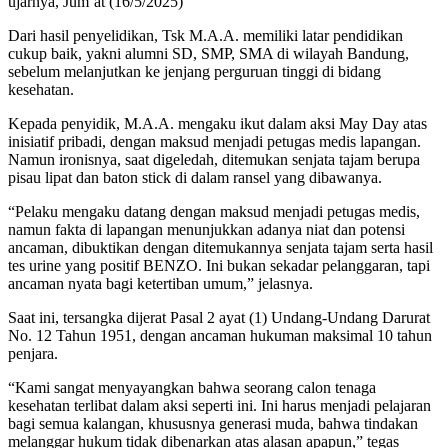
ujarnya, Jum’at (16/5/2025)
Dari hasil penyelidikan, Tsk M.A.A. memiliki latar pendidikan
cukup baik, yakni alumni SD, SMP, SMA di wilayah Bandung,
sebelum melanjutkan ke jenjang perguruan tinggi di bidang
kesehatan.
Kepada penyidik, M.A.A. mengaku ikut dalam aksi May Day atas
inisiatif pribadi, dengan maksud menjadi petugas medis lapangan.
Namun ironisnya, saat digeledah, ditemukan senjata tajam berupa
pisau lipat dan baton stick di dalam ransel yang dibawanya.
“Pelaku mengaku datang dengan maksud menjadi petugas medis,
namun fakta di lapangan menunjukkan adanya niat dan potensi
ancaman, dibuktikan dengan ditemukannya senjata tajam serta hasil
tes urine yang positif BENZO. Ini bukan sekadar pelanggaran, tapi
ancaman nyata bagi ketertiban umum,” jelasnya.
Saat ini, tersangka dijerat Pasal 2 ayat (1) Undang-Undang Darurat
No. 12 Tahun 1951, dengan ancaman hukuman maksimal 10 tahun
penjara.
“Kami sangat menyayangkan bahwa seorang calon tenaga
kesehatan terlibat dalam aksi seperti ini. Ini harus menjadi pelajaran
bagi semua kalangan, khususnya generasi muda, bahwa tindakan
melanggar hukum tidak dibenarkan atas alasan apapun,” tegas