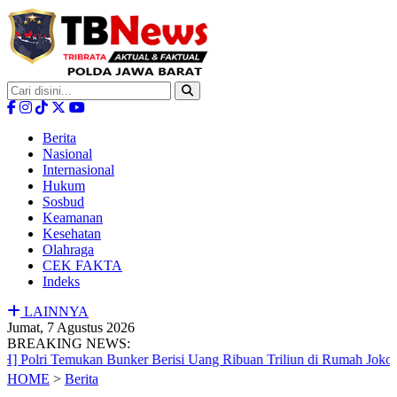
Berita
Nasional
Internasional
Hukum
Sosbud
Keamanan
Kesehatan
Olahraga
CEK FAKTA
Indeks
LAINNYA
Jumat, 7 Agustus 2026
BREAKING NEWS:
emukan Bunker Berisi Uang Ribuan Triliun di Rumah Jokowi
|
P
HOME
>
Berita