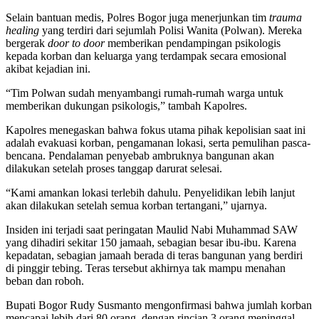
Selain bantuan medis, Polres Bogor juga menerjunkan tim
trauma
healing
yang terdiri dari sejumlah Polisi Wanita (Polwan). Mereka
bergerak
door to door
memberikan pendampingan psikologis
kepada korban dan keluarga yang terdampak secara emosional
akibat kejadian ini.
“Tim Polwan sudah menyambangi rumah-rumah warga untuk
memberikan dukungan psikologis,” tambah Kapolres.
Kapolres menegaskan bahwa fokus utama pihak kepolisian saat ini
adalah evakuasi korban, pengamanan lokasi, serta pemulihan pasca-
bencana. Pendalaman penyebab ambruknya bangunan akan
dilakukan setelah proses tanggap darurat selesai.
“Kami amankan lokasi terlebih dahulu. Penyelidikan lebih lanjut
akan dilakukan setelah semua korban tertangani,” ujarnya.
Insiden ini terjadi saat peringatan Maulid Nabi Muhammad SAW
yang dihadiri sekitar 150 jamaah, sebagian besar ibu-ibu. Karena
kepadatan, sebagian jamaah berada di teras bangunan yang berdiri
di pinggir tebing. Teras tersebut akhirnya tak mampu menahan
beban dan roboh.
Bupati Bogor Rudy Susmanto mengonfirmasi bahwa jumlah korban
mencapai lebih dari 80 orang, dengan rincian 3 orang meninggal