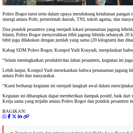
Polres Bogor turut serta dalam upaya mendukung ketahanan pangan 
sinergi antara Polri, pemerintah daerah, TNI, tokoh agama, dan ma
Dua pondok pesantren yang menjadi lokasi penanaman jagung hibrid
Islami, Polres Bogor menyerahkan bibit jagung hibrida sebanyak 20 
bibit juga dilakukan dengan jumlah yang sama (20 kilogram) dan ditan
Kabag SDM Polres Bogor, Kompol Yudi Kusyadi, menjelaskan bahwa ke
“Selain meningkatkan produktivitas lahan pesantren, kegiatan ini ju
Lebih lanjut, Kompol Yudi menekankan bahwa penanaman jagung hi
antara Polri dan masyarakat.
“Kami berharap kegiatan ini menjadi langkah awal dalam menciptaka
Kegiatan ini diharapkan dapat memberikan dampak positif, baik dari 
Kerja sama yang terjalin antara Polres Bogor dan pondok pesantren 
BAGIKAN:
Temukan berita dan informasi terkini dari Polda Jawa Barat di
G