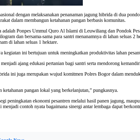
nasional dengan melaksanakan penanaman jagung hibrida di dua pondo
syarakat dalam membangun ketahanan pangan berbasis komunitas.
a adalah Ponpes Ummul Quro Al Islami di Leuwiliang dan Pondok Pes
kilogram dan bersama-sama para santri menanamnya di lahan seluas 2 h
am di lahan seluas 1 hektare.
giatan ini bertujuan untuk meningkatkan produktivitas lahan pesantr
ga menjadi ajang edukasi pertanian bagi santri serta mendorong kemand
brida ini juga merupakan wujud komitmen Polres Bogor dalam mendu
n ketahanan pangan lokal yang berkelanjutan,” pungkasnya.
segi peningkatan ekonomi pesantren melalui hasil panen jagung, maupu
ini menjadi contoh nyata bagaimana sinergi antar lembaga dapat berkon
oogle News
.