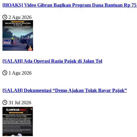
[HOAKS] Video Gibran Bagikan Program Dana Bantuan Rp 75
2 Agu 2026
[SALAH] Ada Operasi Razia Pajak di Jalan Tol
1 Agu 2026
[SALAH] Dokumentasi “Demo Ajakan Tolak Bayar Pajak”
31 Jul 2026