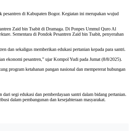
k pesantren di Kabupaten Bogor. Kegiatan ini merupakan wujud
antren Zaid bin Tsabit di Dramaga. Di Ponpes Ummul Quro Al
ektare. Sementara di Pondok Pesantren Zaid bin Tsabit, penyerahan
en dan sekaligus memberikan edukasi pertanian kepada para santri.
irian ekonomi pesantren,” ujar Kompol Yudi pada Jumat (8/8/2025).
kung program ketahanan pangan nasional dan mempererat hubungan
n dari segi edukasi dan pemberdayaan santri dalam bidang pertanian.
tribusi dalam pembangunan dan kesejahteraan masyarakat.