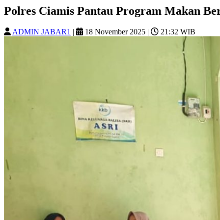
Polres Ciamis Pantau Program Makan Be
ADMIN JABAR1
|
18 November 2025
|
21:32 WIB