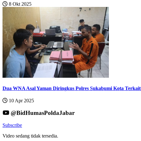
8 Okt 2025
Dua WNA Asal Yaman Diringkus Polres Sukabumi Kota Terkait 
10 Apr 2025
@BidHumasPoldaJabar
Subscribe
Video sedang tidak tersedia.