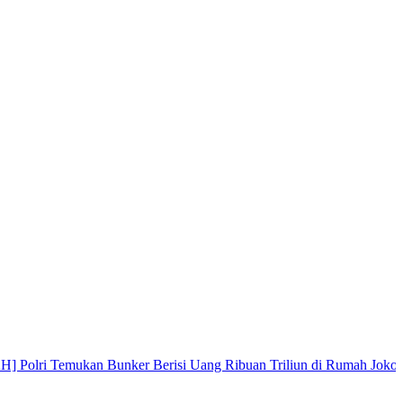
n Bunker Berisi Uang Ribuan Triliun di Rumah Jokowi
|
Perkua