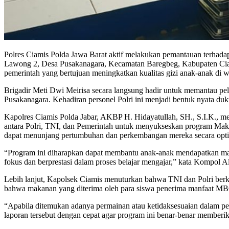
Polres Ciamis Polda Jawa Barat aktif melakukan pemantauan terhada
Lawong 2, Desa Pusakanagara, Kecamatan Baregbeg, Kabupaten Ciami
pemerintah yang bertujuan meningkatkan kualitas gizi anak-anak di wi
Brigadir Meti Dwi Meirisa secara langsung hadir untuk memantau 
Pusakanagara. Kehadiran personel Polri ini menjadi bentuk nyata du
Kapolres Ciamis Polda Jabar, AKBP H. Hidayatullah, SH., S.I.K., m
antara Polri, TNI, dan Pemerintah untuk menyukseskan program Maka
dapat menunjang pertumbuhan dan perkembangan mereka secara optima
“Program ini diharapkan dapat membantu anak-anak mendapatkan mak
fokus dan berprestasi dalam proses belajar mengajar,” kata Kompol A
Lebih lanjut, Kapolsek Ciamis menuturkan bahwa TNI dan Polri ber
bahwa makanan yang diterima oleh para siswa penerima manfaat MBG
“Apabila ditemukan adanya permainan atau ketidaksesuaian dalam 
laporan tersebut dengan cepat agar program ini benar-benar memberi