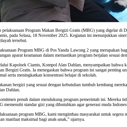
p pelaksanaan Program Makan Bergizi Gratis (MBG) yang digelar di D
s, pada Selasa, 18 November 2025. Kegiatan ini menunjukkan sinerg
layah tersebut.
pelaksanaan Program MBG di Pos Yandu Lawong 2 yang merupakan bag
kungan aparat keamanan dalam memastikan program berjalan sesuai deng
elalui Kapolsek Ciamis, Kompol Alan Dahlan, menyampaikan bahwa keh
n Bergizi Gratis. Ia menegaskan bahwa program ini sangat penting u
l serta meningkatkan konsentrasi belajar di sekolah.
anan bergizi yang sesuai dengan kebutuhan tumbuh kembang mereka. D
lan Dahlan.
komitmen penuh dalam mendukung program pemerintah ini. Mereka tid
 memenuhi standar gizi yang dibutuhkan agar generasi muda Indonesi
pelaksanaan program MBG, kami mengimbau masyarakat untuk segera me
kan manfaat maksimal bagi anak-anak,” ujarnya.