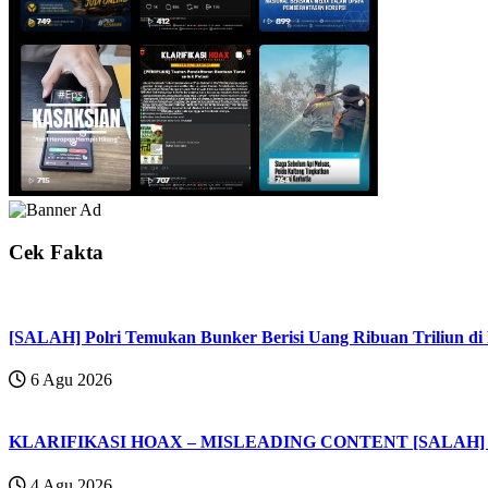
Cek Fakta
[SALAH] Polri Temukan Bunker Berisi Uang Ribuan Triliun 
6 Agu 2026
KLARIFIKASI HOAX – MISLEADING CONTENT [SALAH] Vak
4 Agu 2026