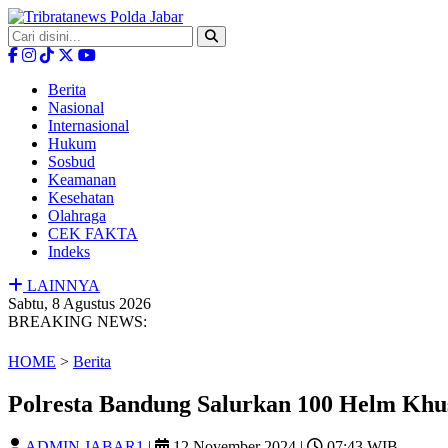
Berita
Nasional
Internasional
Hukum
Sosbud
Keamanan
Kesehatan
Olahraga
CEK FAKTA
Indeks
LAINNYA
Sabtu, 8 Agustus 2026
BREAKING NEWS:
HOME
>
Berita
Polresta Bandung Salurkan 100 Helm Khu
ADMIN JABAR1
|
12 November 2024
|
07:43 WIB