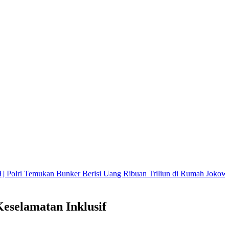
kan Bunker Berisi Uang Ribuan Triliun di Rumah Jokowi
|
Perk
eselamatan Inklusif