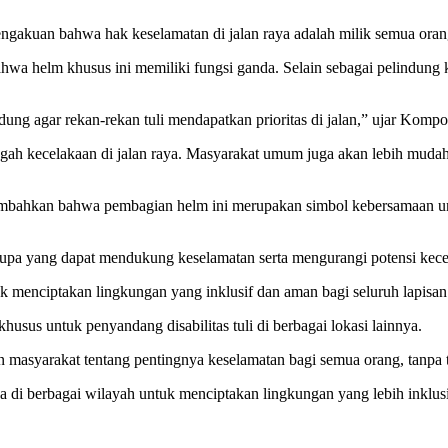
engakuan bahwa hak keselamatan di jalan raya adalah milik semua oran
wa helm khusus ini memiliki fungsi ganda. Selain sebagai pelindung k
dung agar rekan-rekan tuli mendapatkan prioritas di jalan,” ujar Kompo
ah kecelakaan di jalan raya. Masyarakat umum juga akan lebih mudah
mbahkan bahwa pembagian helm ini merupakan simbol kebersamaan u
upa yang dapat mendukung keselamatan serta mengurangi potensi kecela
 menciptakan lingkungan yang inklusif dan aman bagi seluruh lapisan 
usus untuk penyandang disabilitas tuli di berbagai lokasi lainnya.
masyarakat tentang pentingnya keselamatan bagi semua orang, tanpa t
erupa di berbagai wilayah untuk menciptakan lingkungan yang lebih inklu