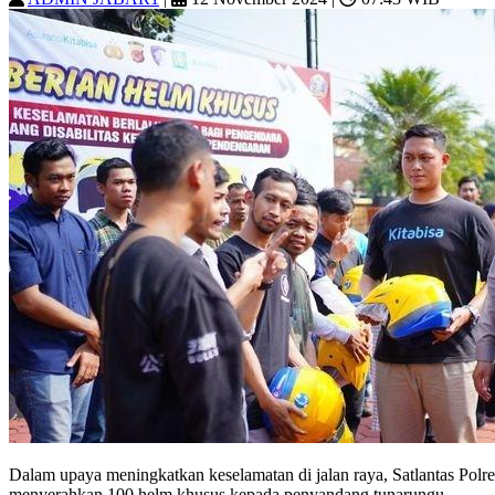
Dalam upaya meningkatkan keselamatan di jalan raya, Satlantas Pol
menyerahkan 100 helm khusus kepada penyandang tunarungu.