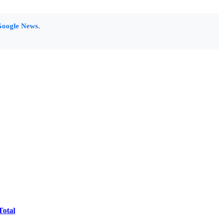
oogle News
.
Total