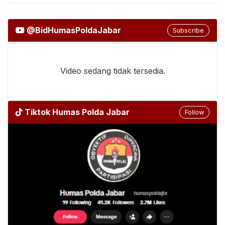
@BidHumasPoldaJabar
Subscribe
Video sedang tidak tersedia.
Tiktok Humas Polda Jabar
Follow