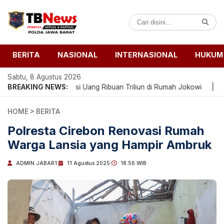
BERITA
NASIONAL
INTERNASIONAL
HUKUM
Sabtu, 8 Agustus 2026
kan Bunker Berisi Uang Ribuan Triliun di Rumah Jokowi
BREAKING NEWS:
|
Perkuat
HOME
>
BERITA
Polresta Cirebon Renovasi Rumah
Warga Lansia yang Hampir Ambruk
ADMIN JABAR1
|
11 Agustus 2025
|
18:56 WIB