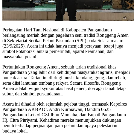
Peringatan Hari Tani Nasional di Kabupaten Pangandaran
berlangsung meriah dengan pagelaran seni tradisi Ronggeng Amen
di Sekretariat Serikat Petani Pasundan (SPP) pada Selasa malam
(23/9/2025). Acara ini tidak hanya menjadi perayaan, tetapi juga
simbol kolaborasi antara pemerintah, aparat keamanan, dan
masyarakat petani.
Pertunjukan Ronggeng Amen, sebuah tarian tradisional khas
Pangandaran yang lahir dari kehidupan masyarakat agraris, menjadi
puncak acara. Tarian ini diiringi musik kendang, gong, dan rebab,
serta diisi lantunan tembang rakyat. Secara filosofis, Ronggeng
Amen adalah wujud syukur atas hasil panen, doa agar tanah tetap
subur, dan simbol persaudaraan.
Acara ini dihadiri oleh sejumlah pejabat tinggi, termasuk Kapolres
Pangandaran AKBP Dr. Andri Kurniawan, Dandim 0625
Pangandaran Letkol CZI Ibnu Muntaha, dan Bupati Pangandaran
Hj. Citra Pitriyami. Kehadiran mereka menunjukkan dukungan
penuh terhadap perjuangan para petani dan upaya pelestarian
budaya lokal.