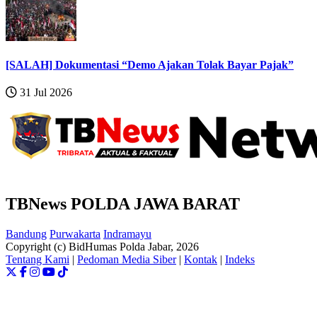
[SALAH] Dokumentasi “Demo Ajakan Tolak Bayar Pajak”
31 Jul 2026
TBNews POLDA JAWA BARAT
Bandung
Purwakarta
Indramayu
Copyright (c) BidHumas Polda Jabar, 2026
Tentang Kami
|
Pedoman Media Siber
|
Kontak
|
Indeks