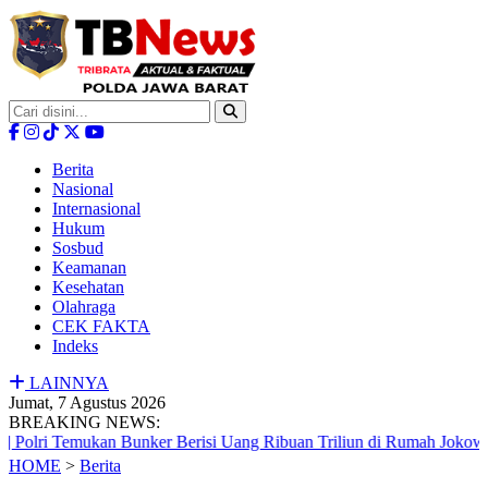
Berita
Nasional
Internasional
Hukum
Sosbud
Keamanan
Kesehatan
Olahraga
CEK FAKTA
Indeks
LAINNYA
Jumat, 7 Agustus 2026
BREAKING NEWS:
ukan Bunker Berisi Uang Ribuan Triliun di Rumah Jokowi
|
Per
HOME
>
Berita