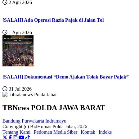
2 Agu 2026
[SALAH] Ada Operasi Razia Pajak di Jalan Tol
1 Agu 2026
[SALAH] Dokumentasi “Demo Ajakan Tolak Bayar Pajak”
31 Jul 2026
TBNews POLDA JAWA BARAT
Bandung
Purwakarta
Indramayu
Copyright (c) BidHumas Polda Jabar, 2026
Tentang Kami
|
Pedoman Media Siber
|
Kontak
|
Indeks