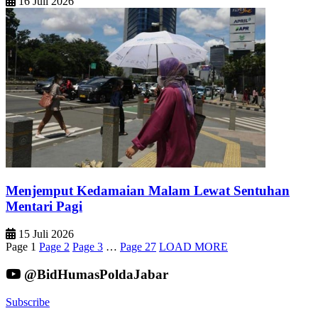
16 Juli 2026
Menjemput Kedamaian Malam Lewat Sentuhan
Mentari Pagi
15 Juli 2026
Page
1
Page
2
Page
3
…
Page
27
LOAD MORE
@BidHumasPoldaJabar
Subscribe