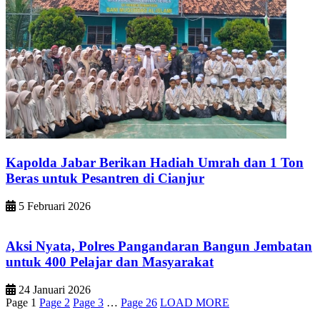
Kapolda Jabar Berikan Hadiah Umrah dan 1 Ton
Beras untuk Pesantren di Cianjur
5 Februari 2026
Aksi Nyata, Polres Pangandaran Bangun Jembatan
untuk 400 Pelajar dan Masyarakat
24 Januari 2026
Page
1
Page
2
Page
3
…
Page
26
LOAD MORE