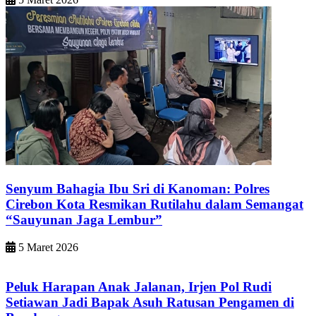
Senyum Bahagia Ibu Sri di Kanoman: Polres
Cirebon Kota Resmikan Rutilahu dalam Semangat
“Sauyunan Jaga Lembur”
5 Maret 2026
Peluk Harapan Anak Jalanan, Irjen Pol Rudi
Setiawan Jadi Bapak Asuh Ratusan Pengamen di