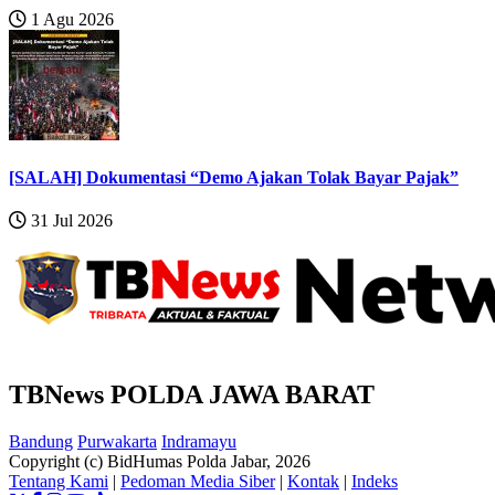
1 Agu 2026
[SALAH] Dokumentasi “Demo Ajakan Tolak Bayar Pajak”
31 Jul 2026
TBNews POLDA JAWA BARAT
Bandung
Purwakarta
Indramayu
Copyright (c) BidHumas Polda Jabar, 2026
Tentang Kami
|
Pedoman Media Siber
|
Kontak
|
Indeks