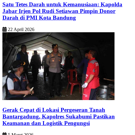
Satu Tetes Darah untuk Kemanusiaan: Kapolda
Jabar Irjen Pol Rudi Setiawan Pimpin Donor
Darah di PMI Kota Bandung
22 April 2026
Gerak Cepat di Lokasi Pergeseran Tanah
Bantargadung, Kapolres Sukabumi Pastikan
Keamanan dan Logistik Pengungsi
5 Maret 2026