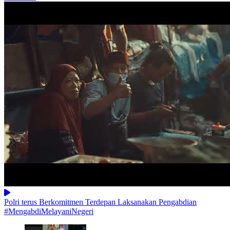
Polri terus Berkomitmen Terdepan Laksanakan Pengabdian
#MengabdiMelayaniNegeri